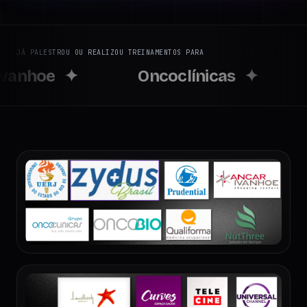
JÁ PALESTROU OU REALIZOU TREINAMENTOS PARA
clínicas
✦
Oncobio
✦
Q