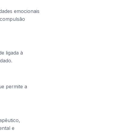
lidades emocionais
a compulsão
e ligada à
idado.
ue permite a
apêutico,
ntal e