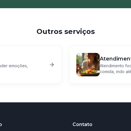
Outros serviços
Atendiment
nder emoções,
Atendimento fo
comida, indo alé
o
Contato