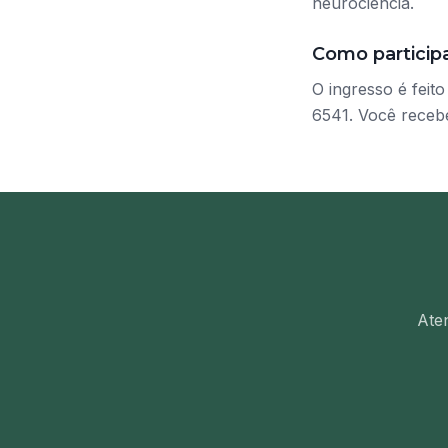
neurociência.
Como particip
O ingresso é feit
6541. Você recebe
Aten