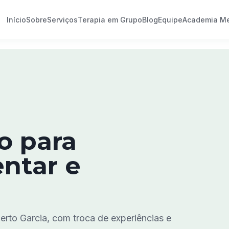
Início
Sobre
Serviços
Terapia em Grupo
Blog
Equipe
Academia Me
o para
ntar e
rto Garcia, com troca de experiências e