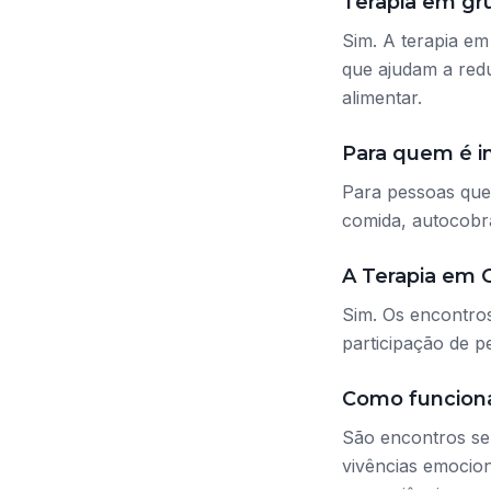
Terapia em gr
Sim. A terapia em
que ajudam a redu
alimentar.
Para quem é i
Para pessoas que
comida, autocobra
A Terapia em G
Sim. Os encontros
participação de p
Como funcion
São encontros se
vivências emocio