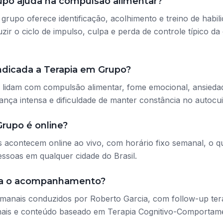
upo ajuda na compulsão alimentar?
 grupo oferece identificação, acolhimento e treino de habi
zir o ciclo de impulso, culpa e perda de controle típico d
ndicada a Terapia em Grupo?
 lidam com compulsão alimentar, fome emocional, ansiedad
nça intensa e dificuldade de manter constância no autocu
rupo é online?
 acontecem online ao vivo, com horário fixo semanal, o q
essoas em qualquer cidade do Brasil.
a o acompanhamento?
manais conduzidos por Roberto Garcia, com follow-up ter
nais e conteúdo baseado em Terapia Cognitivo-Comportame